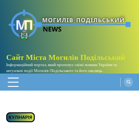
Перейти
до
вмісту
Сайт Міста Могилів Подільський
Інформаційний портал, який пропонує свіжі новини України та
актуальні події Могилів-Подільського та його околиць.
КУЛІНАРІЯ