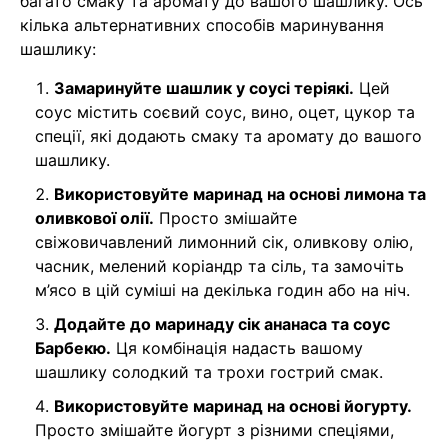
багато смаку та аромату до вашого шашлику. Ось
кілька альтернативних способів маринування
шашлику:
Замаринуйте шашлик у соусі теріякі.
Цей
соус містить соєвий соус, вино, оцет, цукор та
спеції, які додають смаку та аромату до вашого
шашлику.
Використовуйте маринад на основі лимона та
оливкової олії.
Просто змішайте
свіжовичавлений лимонний сік, оливкову олію,
часник, мелений коріандр та сіль, та замочіть
м’ясо в цій суміші на декілька годин або на ніч.
Додайте до маринаду сік ананаса та соус
Барбекю.
Ця комбінація надасть вашому
шашлику солодкий та трохи гострий смак.
Використовуйте маринад на основі йогурту.
Просто змішайте йогурт з різними спеціями,