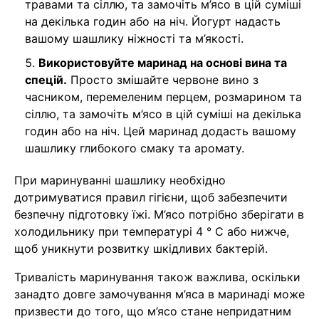
травами та сіллю, та замочіть м’ясо в цій суміші
на декілька годин або на ніч. Йогурт надасть
вашому шашлику ніжності та м’якості.
Використовуйте маринад на основі вина та
спецій.
Просто змішайте червоне вино з
часником, перемеленим перцем, розмарином та
сіллю, та замочіть м’ясо в цій суміші на декілька
годин або на ніч. Цей маринад додасть вашому
шашлику глибокого смаку та аромату.
При маринуванні шашлику необхідно
дотримуватися правил гігієни, щоб забезпечити
безпечну підготовку їжі. М’ясо потрібно зберігати в
холодильнику при температурі 4 ° C або нижче,
щоб уникнути розвитку шкідливих бактерій.
Тривалість маринування також важлива, оскільки
занадто довге замочування м’яса в маринаді може
призвести до того, що м’ясо стане непридатним