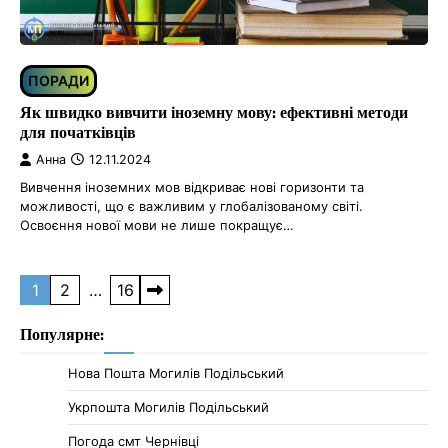
ПОРАДИ
Як швидко вивчити іноземну мову: ефективні методи
для початківців
Анна
12.11.2024
Вивчення іноземних мов відкриває нові горизонти та
можливості, що є важливим у глобалізованому світі.
Освоєння нової мови не лише покращує…
Пагінація
1
2
…
16
записів
Популярне:
Нова Пошта Могилів Подільський
Укрпошта Могилів Подільський
Погода смт Чернівці