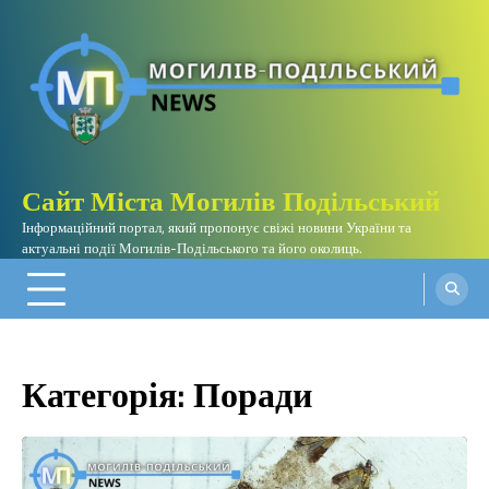
Перейти
до
вмісту
Сайт Міста Могилів Подільський
Інформаційний портал, який пропонує свіжі новини України та
актуальні події Могилів-Подільського та його околиць.
Категорія:
Поради