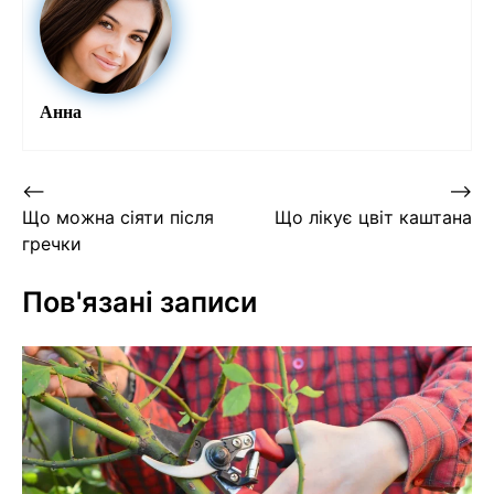
Анна
Навігація
⟵
⟶
Що можна сіяти після
Що лікує цвіт каштана
записів
гречки
Пов'язані записи