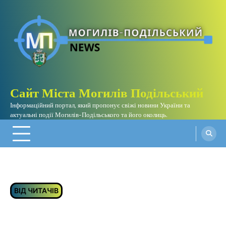
Перейти
до
вмісту
Сайт Міста Могилів Подільський
Інформаційний портал, який пропонує свіжі новини України та
актуальні події Могилів-Подільського та його околиць.
ВІД ЧИТАЧІВ