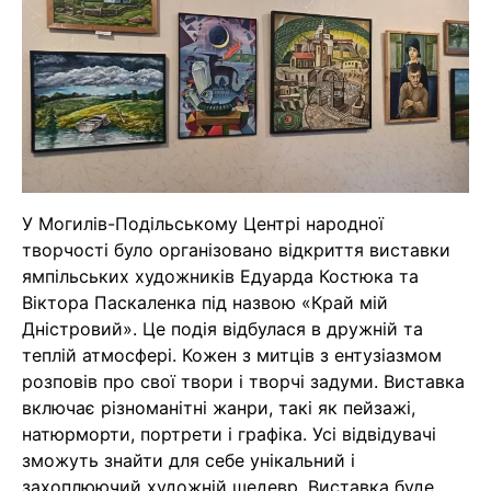
У Могилів-Подільському Центрі народної
творчості було організовано відкриття виставки
ямпільських художників Едуарда Костюка та
Віктора Паскаленка під назвою «Край мій
Дністровий». Це подія відбулася в дружній та
теплій атмосфері. Кожен з митців з ентузіазмом
розповів про свої твори і творчі задуми. Виставка
включає різноманітні жанри, такі як пейзажі,
натюрморти, портрети і графіка. Усі відвідувачі
зможуть знайти для себе унікальний і
захоплюючий художній шедевр. Виставка буде