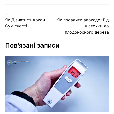
Навігація
⟵
⟶
Як Дізнатися Аркан
Як посадити авокадо: Від
записів
Сумісності
кісточки до
плодоносного дерева
Пов'язані записи