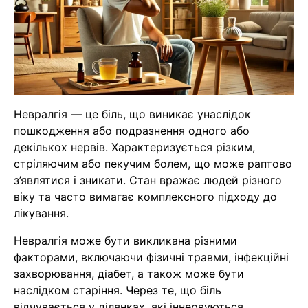
Невралгія — це біль, що виникає унаслідок
пошкодження або подразнення одного або
декількох нервів. Характеризується різким,
стріляючим або пекучим болем, що може раптово
з’являтися і зникати. Стан вражає людей різного
віку та часто вимагає комплексного підходу до
лікування.
Невралгія може бути викликана різними
факторами, включаючи фізичні травми, інфекційні
захворювання, діабет, а також може бути
наслідком старіння. Через те, що біль
відчувається у ділянках, які іннервуються