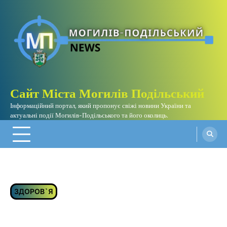
Перейти
до
вмісту
Сайт Міста Могилів Подільський
Інформаційний портал, який пропонує свіжі новини України та
актуальні події Могилів-Подільського та його околиць.
ЗДОРОВ`Я