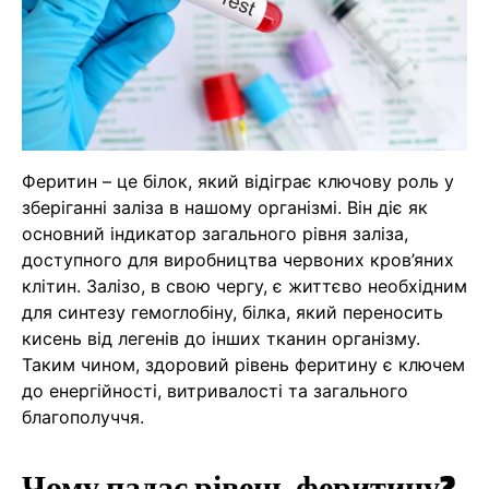
Феритин – це білок, який відіграє ключову роль у
зберіганні заліза в нашому організмі. Він діє як
основний індикатор загального рівня заліза,
доступного для виробництва червоних кров’яних
клітин. Залізо, в свою чергу, є життєво необхідним
для синтезу гемоглобіну, білка, який переносить
кисень від легенів до інших тканин організму.
Таким чином, здоровий рівень феритину є ключем
до енергійності, витривалості та загального
благополуччя.
Чому падає рівень феритину?