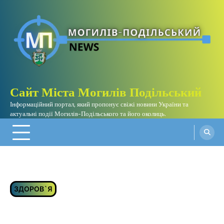
Перейти
до
вмісту
Сайт Міста Могилів Подільський
Інформаційний портал, який пропонує свіжі новини України та
актуальні події Могилів-Подільського та його околиць.
ЗДОРОВ`Я