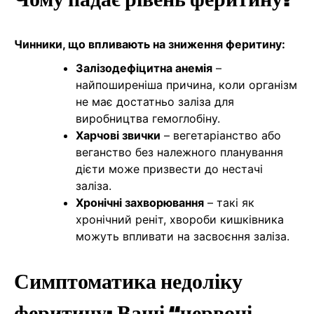
Чинники, що впливають на зниження феритину:
Залізодефіцитна анемія
–
найпоширеніша причина, коли організм
не має достатньо заліза для
виробництва гемоглобіну.
Харчові звички
– вегетаріанство або
веганство без належного планування
дієти може призвести до нестачі
заліза.
Хронічні захворювання
– такі як
хронічний реніт, хвороби кишківника
можуть впливати на засвоєння заліза.
Симптоматика недоліку
феритину: Ваші “червоні