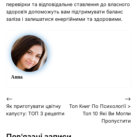
перевірки та відповідальне ставлення до власного
здоров’я допоможуть вам підтримувати баланс
заліза і залишатися енергійними та здоровими.
Анна
Навігація
⟵
⟶
Як приготувати цвітну
Топ Книг По Психології >
записів
капусту: ТОП 3 рецепти
Топ 10 Які Ви Могли
Пропустити
Пов'язані записи