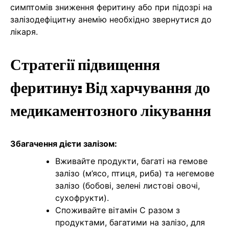
симптомів зниження феритину або при підозрі на
залізодефіцитну анемію необхідно звернутися до
лікаря.
Стратегії підвищення
феритину: Від харчування до
медикаментозного лікування
Збагачення дієти залізом:
Вживайте продукти, багаті на гемове
залізо (м’ясо, птиця, риба) та негемове
залізо (бобові, зелені листові овочі,
сухофрукти).
Споживайте вітамін C разом з
продуктами, багатими на залізо, для