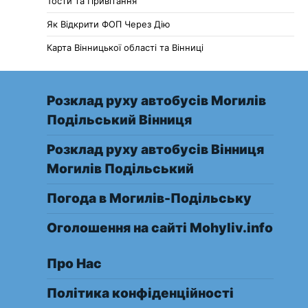
Тости та Привітання
Як Відкрити ФОП Через Дію
Карта Вінницької області та Вінниці
Розклад руху автобусів Могилів
Подільський Вінниця
Розклад руху автобусів Вінниця
Могилів Подільський
Погода в Могилів-Подільську
Оголошення на сайті Mohyliv.info
Про Нас
Політика конфіденційності