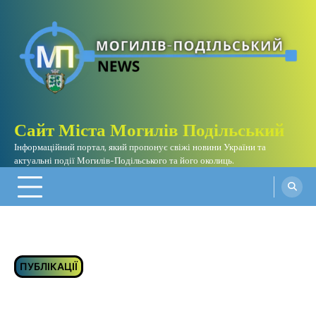
Перейти
до
вмісту
Сайт Міста Могилів Подільський
Інформаційний портал, який пропонує свіжі новини України та
актуальні події Могилів-Подільського та його околиць.
ПУБЛІКАЦІЇ