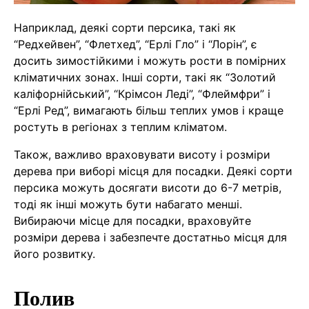
Наприклад, деякі сорти персика, такі як
“Редхейвен”, “Флетхед”, “Ерлі Гло” і “Лорін”, є
досить зимостійкими і можуть рости в помірних
кліматичних зонах. Інші сорти, такі як “Золотий
каліфорнійський”, “Крімсон Леді”, “Флеймфри” і
“Ерлі Ред”, вимагають більш теплих умов і краще
ростуть в регіонах з теплим кліматом.
Також, важливо враховувати висоту і розміри
дерева при виборі місця для посадки. Деякі сорти
персика можуть досягати висоти до 6-7 метрів,
тоді як інші можуть бути набагато менші.
Вибираючи місце для посадки, враховуйте
розміри дерева і забезпечте достатньо місця для
його розвитку.
Полив