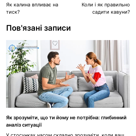
Навігація
Як калина впливає на
Коли і як правильно
записів
тиск?
садити кавуни?
Пов'язані записи
Як зрозуміти, що ти йому не потрібна: глибинний
аналіз ситуації
У стосунках часом складно зрозуміти, коли ваш