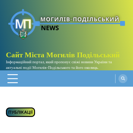
Перейти
до
вмісту
Сайт Міста Могилів Подільський
Інформаційний портал, який пропонує свіжі новини України та
актуальні події Могилів-Подільського та його околиць.
ПУБЛІКАЦІЇ