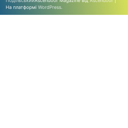
Подільський
Ascendoor Magazine від
Ascendoor
|
На платформі
WordPress
.