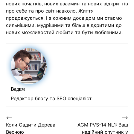
нових початків, нових взаємин та нових відкриттів
про себе та про світ навколо. Життя
продовжується, і з кожним досвідом ми стаємо
сильнішими, мудрішими та більш відкритими до
нових можливостей любити та бути любленими.
Вадим
Редактор блогу та SEO спеціаліст
Навігація
⟵
⟶
Коли Садити Дерева
AGM PVS-14 NL1: Ваш
записів
Весною
надійний спутник у