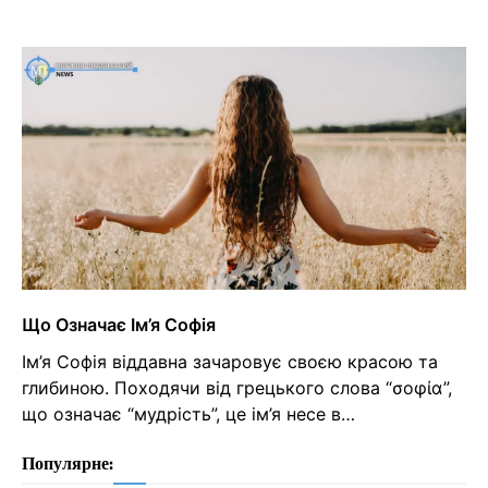
Що Означає Ім’я Софія
Ім’я Софія віддавна зачаровує своєю красою та
глибиною. Походячи від грецького слова “σοφία”,
що означає “мудрість”, це ім’я несе в…
Популярне: