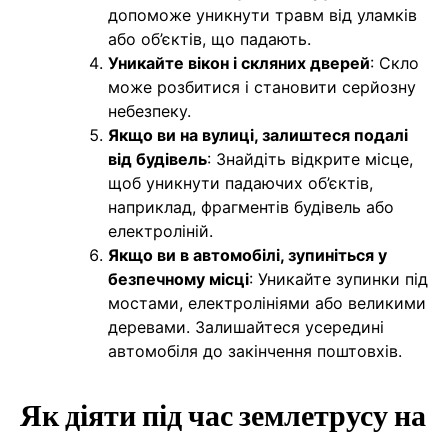
допоможе уникнути травм від уламків
або об’єктів, що падають.
Уникайте вікон і скляних дверей
: Скло
може розбитися і становити серйозну
небезпеку.
Якщо ви на вулиці, залиштеся подалі
від будівель
: Знайдіть відкрите місце,
щоб уникнути падаючих об’єктів,
наприклад, фрагментів будівель або
електроліній.
Якщо ви в автомобілі, зупиніться у
безпечному місці
: Уникайте зупинки під
мостами, електролініями або великими
деревами. Залишайтеся усередині
автомобіля до закінчення поштовхів.
Як діяти під час землетрусу на