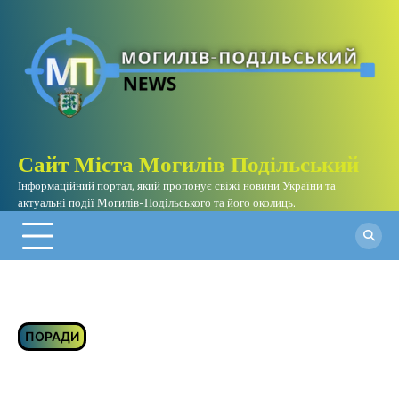
Перейти
до
вмісту
Сайт Міста Могилів Подільський
Інформаційний портал, який пропонує свіжі новини України та
актуальні події Могилів-Подільського та його околиць.
ПОРАДИ