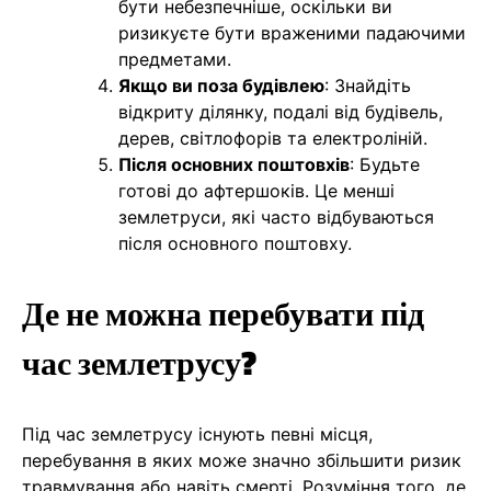
бути небезпечніше, оскільки ви
ризикуєте бути враженими падаючими
предметами.
Якщо ви поза будівлею
: Знайдіть
відкриту ділянку, подалі від будівель,
дерев, світлофорів та електроліній.
Після основних поштовхів
: Будьте
готові до афтершоків. Це менші
землетруси, які часто відбуваються
після основного поштовху.
Де не можна перебувати під
час землетрусу?
Під час землетрусу існують певні місця,
перебування в яких може значно збільшити ризик
травмування або навіть смерті. Розуміння того, де