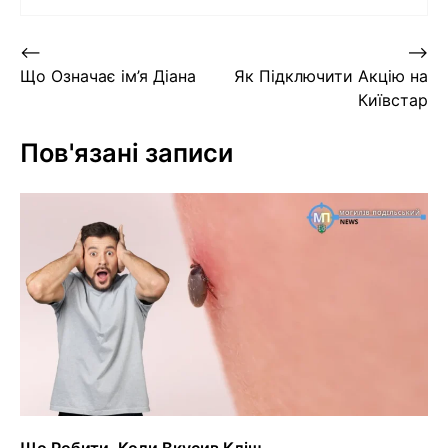
Навігація
⟵
⟶
Що Означає ім’я Діана
Як Підключити Акцію на
записів
Київстар
Пов'язані записи
Що Робити, Коли Вкусив Кліщ