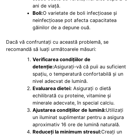
ani de viață.
Boli:
O varietate de boli infecțioase și
neinfecțioase pot afecta capacitatea
găinilor de a depune ouă.
Dacă vă confruntați cu această problemă, se
recomandă să luați următoarele măsuri:
Verificarea condițiilor de
detenție:
Asigurați-vă că puii au suficient
spațiu, o temperatură confortabilă și un
nivel adecvat de lumină.
Evaluarea dietei:
Asigurați o dietă
echilibrată cu proteine, vitamine și
minerale adecvate, în special calciu.
Ajustarea condițiilor de lumină:
Utilizați
un iluminat suplimentar pentru a asigura
aproximativ 16 ore de lumină naturală.
Reduceți la minimum stresul:
Creați un