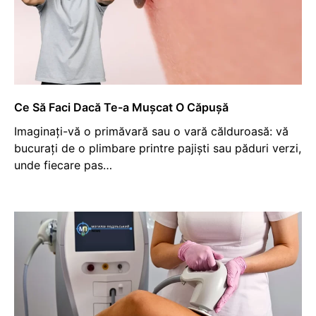
Ce Să Faci Dacă Te-a Mușcat O Căpușă
Imaginați-vă o primăvară sau o vară călduroasă: vă
bucurați de o plimbare printre pajiști sau păduri verzi,
unde fiecare pas…