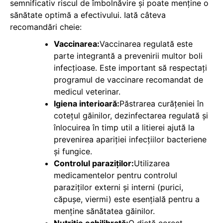
semnificativ riscul de îmbolnăvire și poate menține o
sănătate optimă a efectivului. Iată câteva
recomandări cheie:
Vaccinarea:
Vaccinarea regulată este
parte integrantă a prevenirii multor boli
infecțioase. Este important să respectați
programul de vaccinare recomandat de
medicul veterinar.
Igiena interioară:
Păstrarea curățeniei în
cotețul găinilor, dezinfectarea regulată și
înlocuirea în timp util a litierei ajută la
prevenirea apariției infecțiilor bacteriene
și fungice.
Controlul paraziților:
Utilizarea
medicamentelor pentru controlul
paraziților externi și interni (purici,
căpușe, viermi) este esențială pentru a
menține sănătatea găinilor.
Nutriție echilibrată:
O dietă corect