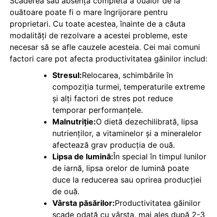
Scăderea sau absența completă a ouălor de la
ouătoare poate fi o mare îngrijorare pentru
proprietari. Cu toate acestea, înainte de a căuta
modalități de rezolvare a acestei probleme, este
necesar să se afle cauzele acesteia. Cei mai comuni
factori care pot afecta productivitatea găinilor includ:
Stresul:
Relocarea, schimbările în
compoziția turmei, temperaturile extreme
și alți factori de stres pot reduce
temporar performanțele.
Malnutriție:
O dietă dezechilibrată, lipsa
nutrienților, a vitaminelor și a mineralelor
afectează grav producția de ouă.
Lipsa de lumină:
În special în timpul lunilor
de iarnă, lipsa orelor de lumină poate
duce la reducerea sau oprirea producției
de ouă.
Vârsta păsărilor:
Productivitatea găinilor
scade odată cu vârsta, mai ales după 2-3