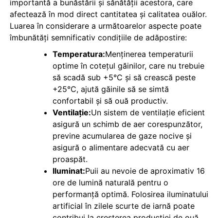
importantă a bunăstării și sănătății acestora, care
afectează în mod direct cantitatea și calitatea ouălor.
Luarea în considerare a următoarelor aspecte poate
îmbunătăți semnificativ condițiile de adăpostire:
Temperatura:
Menținerea temperaturii
optime în cotețul găinilor, care nu trebuie
să scadă sub +5°C și să crească peste
+25°C, ajută găinile să se simtă
confortabil și să ouă productiv.
Ventilație:
Un sistem de ventilație eficient
asigură un schimb de aer corespunzător,
previne acumularea de gaze nocive și
asigură o alimentare adecvată cu aer
proaspăt.
Iluminat:
Puii au nevoie de aproximativ 16
ore de lumină naturală pentru o
performanță optimă. Folosirea iluminatului
artificial în zilele scurte de iarnă poate
contribui la creșterea producției de ouă.