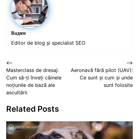
Вадим
Editor de blog și specialist SEO
Post
⟵
⟶
Masterclass de dresaj:
Aeronavă fără pilot (UAV):
navigation
Cum să-ți înveți câinele
Ce sunt și cum și unde
noțiunile de bază ale
sunt folosite
ascultării
Related Posts