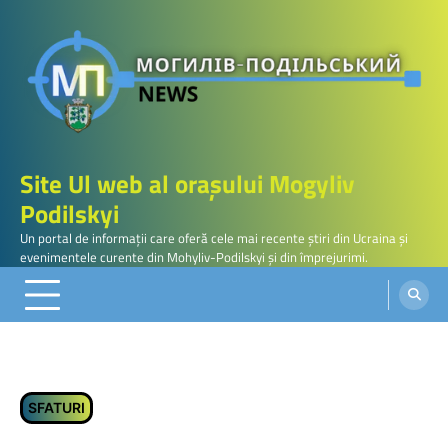
Skip
to
content
Site Ul web al orașului Mogyliv
Podilskyi
Un portal de informații care oferă cele mai recente știri din Ucraina și
evenimentele curente din Mohyliv-Podilskyi și din împrejurimi.
SFATURI