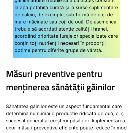
găinile adulte trebuie să aibă acces constant
la apă potabilă curată și la surse suplimentare
de calciu, de exemplu, sub formă de coji de
mare măcinate sau coji de ouă. De asemenea,
trebuie să acordați atenție calității hranei,
acordând prioritate furajelor specializate care
conțin toți nutrienții necesari în proporții
optime pentru diferite grupe de vârstă.
Măsuri preventive pentru
menținerea sănătății găinilor
Sănătatea găinilor este un aspect fundamental care
determină nu numai o producție ridicată de ouă, ci și
succesul general al creșterii păsărilor. Implementarea
unor măsuri preventive eficiente poate reduce în mod