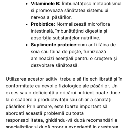
Vitaminele B:
Îmbunătățesc metabolismul
și promovează sănătatea sistemului
nervos al păsărilor.
Probiotice:
Normalizează microflora
intestinală, îmbunătățind digestia și
absorbția substanțelor nutritive.
Suplimente proteice:
cum ar fi făina de
soia sau făina de pește, furnizează
aminoacizi esențiali pentru o creștere și
dezvoltare sănătoasă.
Utilizarea acestor aditivi trebuie să fie echilibrată și în
conformitate cu nevoile fiziologice ale păsărilor. Un
exces sau o deficiență a oricărui nutrient poate duce
la o scădere a productivității sau chiar a sănătății
păsărilor. Prin urmare, este foarte important să
abordați această problemă cu toată
responsabilitatea, ghidându-vă după recomandările
specialiștilor și după propria experiență în creșterea