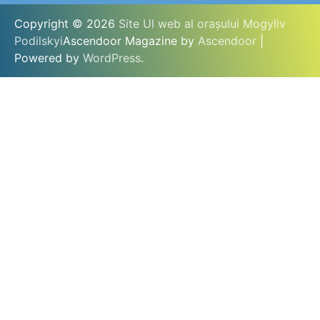
Copyright © 2026
Site Ul web al orașului Mogyliv
Podilskyi
Ascendoor Magazine by
Ascendoor
|
Powered by
WordPress
.