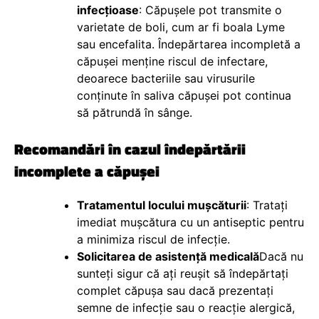
infecțioase
: Căpușele pot transmite o
varietate de boli, cum ar fi boala Lyme
sau encefalita. Îndepărtarea incompletă a
căpușei menține riscul de infectare,
deoarece bacteriile sau virusurile
conținute în saliva căpușei pot continua
să pătrundă în sânge.
Recomandări în cazul îndepărtării
incomplete a căpușei
Tratamentul locului mușcăturii
: Tratați
imediat mușcătura cu un antiseptic pentru
a minimiza riscul de infecție.
Solicitarea de asistență medicală
Dacă nu
sunteți sigur că ați reușit să îndepărtați
complet căpușa sau dacă prezentați
semne de infecție sau o reacție alergică,