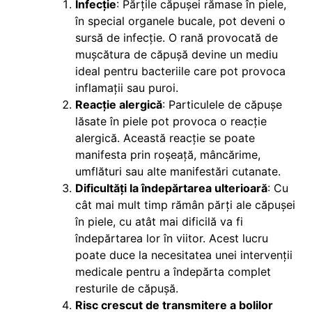
Infecție
: Părțile căpușei rămase în piele,
în special organele bucale, pot deveni o
sursă de infecție. O rană provocată de
mușcătura de căpușă devine un mediu
ideal pentru bacteriile care pot provoca
inflamații sau puroi.
Reacție alergică
: Particulele de căpușe
lăsate în piele pot provoca o reacție
alergică. Această reacție se poate
manifesta prin roșeață, mâncărime,
umflături sau alte manifestări cutanate.
Dificultăți la îndepărtarea ulterioară
: Cu
cât mai mult timp rămân părți ale căpușei
în piele, cu atât mai dificilă va fi
îndepărtarea lor în viitor. Acest lucru
poate duce la necesitatea unei intervenții
medicale pentru a îndepărta complet
resturile de căpușă.
Risc crescut de transmitere a bolilor