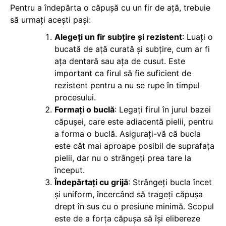
Pentru a îndepărta o căpușă cu un fir de ață, trebuie
să urmați acești pași:
Alegeți un fir subțire și rezistent
: Luați o
bucată de ață curată și subțire, cum ar fi
ața dentară sau ața de cusut. Este
important ca firul să fie suficient de
rezistent pentru a nu se rupe în timpul
procesului.
Formați o buclă
: Legați firul în jurul bazei
căpușei, care este adiacentă pielii, pentru
a forma o buclă. Asigurați-vă că bucla
este cât mai aproape posibil de suprafața
pielii, dar nu o strângeți prea tare la
început.
Îndepărtați cu grijă
: Strângeți bucla încet
și uniform, încercând să trageți căpușa
drept în sus cu o presiune minimă. Scopul
este de a forța căpușa să își elibereze