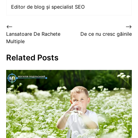
Editor de blog și specialist SEO
Post
⟵
⟶
Lansatoare De Rachete
De ce nu cresc găinile
navigation
Multiple
Related Posts