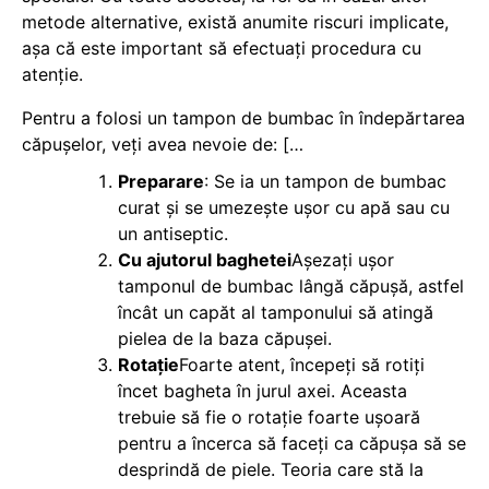
metode alternative, există anumite riscuri implicate,
așa că este important să efectuați procedura cu
atenție.
Pentru a folosi un tampon de bumbac în îndepărtarea
căpușelor, veți avea nevoie de: […
Preparare
: Se ia un tampon de bumbac
curat și se umezește ușor cu apă sau cu
un antiseptic.
Cu ajutorul baghetei
Așezați ușor
tamponul de bumbac lângă căpușă, astfel
încât un capăt al tamponului să atingă
pielea de la baza căpușei.
Rotație
Foarte atent, începeți să rotiți
încet bagheta în jurul axei. Aceasta
trebuie să fie o rotație foarte ușoară
pentru a încerca să faceți ca căpușa să se
desprindă de piele. Teoria care stă la