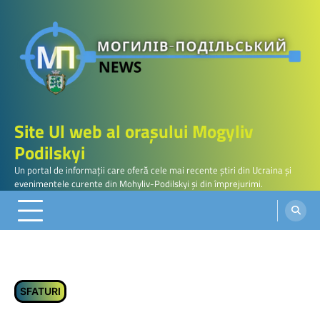
Skip
to
content
Site Ul web al orașului Mogyliv
Podilskyi
Un portal de informații care oferă cele mai recente știri din Ucraina și
evenimentele curente din Mohyliv-Podilskyi și din împrejurimi.
SFATURI