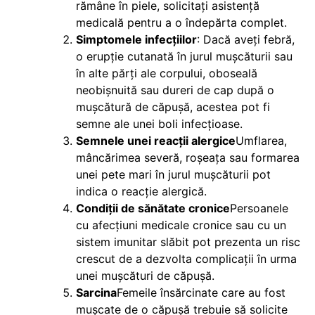
rămâne în piele, solicitați asistență
medicală pentru a o îndepărta complet.
Simptomele infecțiilor
: Dacă aveți febră,
o erupție cutanată în jurul mușcăturii sau
în alte părți ale corpului, oboseală
neobișnuită sau dureri de cap după o
mușcătură de căpușă, acestea pot fi
semne ale unei boli infecțioase.
Semnele unei reacții alergice
Umflarea,
mâncărimea severă, roșeața sau formarea
unei pete mari în jurul mușcăturii pot
indica o reacție alergică.
Condiții de sănătate cronice
Persoanele
cu afecțiuni medicale cronice sau cu un
sistem imunitar slăbit pot prezenta un risc
crescut de a dezvolta complicații în urma
unei mușcături de căpușă.
Sarcina
Femeile însărcinate care au fost
mușcate de o căpușă trebuie să solicite