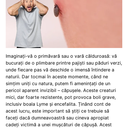
Imaginați-vă o primăvară sau o vară călduroasă: vă
bucurați de o plimbare printre pajiști sau păduri verzi,
unde fiecare pas vă deschide o imensă întindere a
naturii. Dar tocmai în aceste momente, când ne
simțim uniți cu natura, putem fi amenințați de un
pericol aparent invizibil – căpușele. Aceste creaturi
mici, dar foarte rezistente, pot provoca boli grave,
inclusiv boala Lyme și encefalita. Ținând cont de
acest lucru, este important să știți ce trebuie să
faceți dacă dumneavoastră sau cineva apropiat
cadeți victimă a unei mușcături de căpușă. Acest