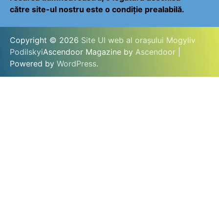
către site-ul nostru este o condiție prealabilă.
Copyright © 2026
Site Ul web al orașului Mogyliv
Podilskyi
Ascendoor Magazine by
Ascendoor
|
Powered by
WordPress
.