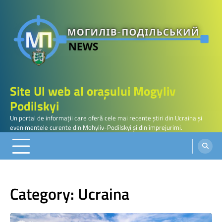
Skip
to
content
Site Ul web al orașului Mogyliv
Podilskyi
Un portal de informații care oferă cele mai recente știri din Ucraina și
evenimentele curente din Mohyliv-Podilskyi și din împrejurimi.
Category:
Ucraina