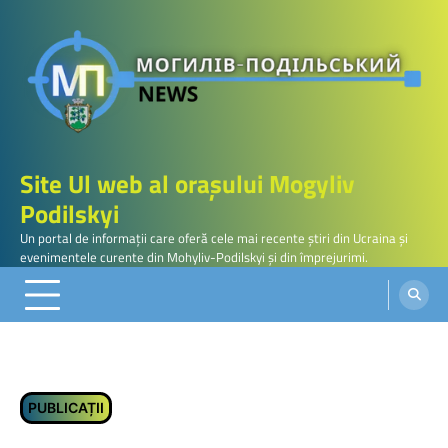
Skip
to
content
Site Ul web al orașului Mogyliv
Podilskyi
Un portal de informații care oferă cele mai recente știri din Ucraina și
evenimentele curente din Mohyliv-Podilskyi și din împrejurimi.
PUBLICAȚII