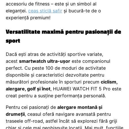
accesoriu de fitness – este și un simbol al
eleganței.
ceas sticlă safir
și bucură-te de o
experiență premium!
Versatilitate maximă pentru pasionații de
sport
Dacă ești atras de activități sportive variate,
acest
smartwatch ultra-ușor
este companionul
perfect. Cu peste 100 de moduri de activitate
disponibile și caracteristici dezvoltate pentru
măsurători profesionale în sporturi precum
ciclism,
alergare, golf și înot
, HUAWEI WATCH FIT 5 Pro este
creat pentru a susține performanța personală.
Pentru cei pasionați de
alergare montană și
drumeții
, ceasul oferă navigare avansată pentru
traseele off-road, astfel încât să explorezi fără griji
chiar și cele mai neobișnuite locații. Mai mult, funcțiile