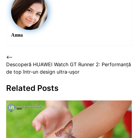
Анна
Post
⟵
Descoperă HUAWEI Watch GT Runner 2: Performanță
navigation
de top într-un design ultra-ușor
Related Posts