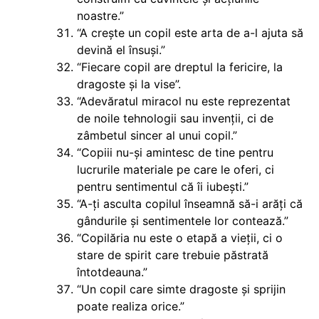
noastre.”
“A crește un copil este arta de a-l ajuta să
devină el însuși.”
“Fiecare copil are dreptul la fericire, la
dragoste și la vise”.
“Adevăratul miracol nu este reprezentat
de noile tehnologii sau invenții, ci de
zâmbetul sincer al unui copil.”
“Copiii nu-și amintesc de tine pentru
lucrurile materiale pe care le oferi, ci
pentru sentimentul că îi iubești.”
“A-ți asculta copilul înseamnă să-i arăți că
gândurile și sentimentele lor contează.”
“Copilăria nu este o etapă a vieții, ci o
stare de spirit care trebuie păstrată
întotdeauna.”
“Un copil care simte dragoste și sprijin
poate realiza orice.”