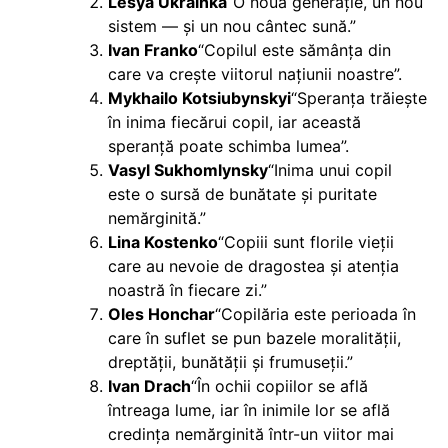
Lesya Ukrainka
“O nouă generație, un nou
sistem — și un nou cântec sună.”
Ivan Franko
“Copilul este sămânța din
care va crește viitorul națiunii noastre”.
Mykhailo Kotsiubynskyi
“Speranța trăiește
în inima fiecărui copil, iar această
speranță poate schimba lumea”.
Vasyl Sukhomlynsky
“Inima unui copil
este o sursă de bunătate și puritate
nemărginită.”
Lina Kostenko
“Copiii sunt florile vieții
care au nevoie de dragostea și atenția
noastră în fiecare zi.”
Oles Honchar
“Copilăria este perioada în
care în suflet se pun bazele moralității,
dreptății, bunătății și frumuseții.”
Ivan Drach
“În ochii copiilor se află
întreaga lume, iar în inimile lor se află
credința nemărginită într-un viitor mai