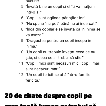
bucurie.”
“Învață bine un copil și el îți va mulțumi
într-o zi.”
“Copiii sunt oglinda părinților lor”.
“Nu spune “nu pot” până nu ai încercat.”
“Încă din copilărie se învață că în inimă se
va așeza.”
“Dragostea pentru un copil începe în
inimă.”
“Un copil nu trebuie învățat ceea ce nu
știe, ci ceea ce ar trebui să știe.”
“Copiii mici sunt necazuri mici, copiii mari
sunt necazuri mari”.
“Un copil fericit se află într-o familie
fericită.”
20 de citate despre copii pe
care toată lumea ar trebui să