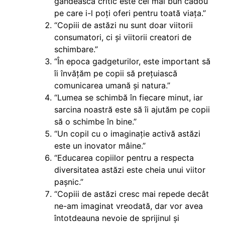
gândească critic este cel mai bun cadou
pe care i-l poți oferi pentru toată viața.”
“Copiii de astăzi nu sunt doar viitorii
consumatori, ci și viitorii creatori de
schimbare.”
“În epoca gadgeturilor, este important să
îi învățăm pe copii să prețuiască
comunicarea umană și natura.”
“Lumea se schimbă în fiecare minut, iar
sarcina noastră este să îi ajutăm pe copii
să o schimbe în bine.”
“Un copil cu o imaginație activă astăzi
este un inovator mâine.”
“Educarea copiilor pentru a respecta
diversitatea astăzi este cheia unui viitor
pașnic.”
“Copiii de astăzi cresc mai repede decât
ne-am imaginat vreodată, dar vor avea
întotdeauna nevoie de sprijinul și