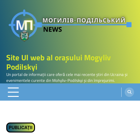
Skip
to
content
Site Ul web al orașului Mogyliv
Podilskyi
Un portal de informații care oferă cele mai recente știri din Ucraina și
evenimentele curente din Mohyliv-Podilskyi și din împrejurimi.
PUBLICAȚII