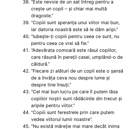
“Este nevoie de un sat întreg pentru a
crește un copil – și chiar mai multă
dragoste.”
“Copiii sunt speranța unui viitor mai bun,
iar datoria noastră este să le dăm aripi.”
“Iubește-ți copiii pentru ceea ce sunt, nu
pentru ceea ce vrei să fie.”
“Adevărata comoară este râsul copiilor,
care răsună în pereții casei, umplând-o de
căldură.”
“Fiecare zi alături de un copil este o șansă
de a învăța ceva nou despre lume și
despre tine însuți.”
“Cel mai bun lucru pe care îl putem lăsa
copiilor noștri sunt rădăcinile din trecut și
aripile pentru viitor.”
“Copiii sunt ferestrele prin care putem
vedea viitorul lumii noastre”.
“Nu există măreție mai mare decât inima