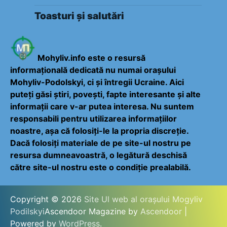
Toasturi și salutări
Mohyliv.info este o resursă
informațională dedicată nu numai orașului
Mohyliv-Podolskyi, ci și întregii Ucraine. Aici
puteți găsi știri, povești, fapte interesante și alte
informații care v-ar putea interesa. Nu suntem
responsabili pentru utilizarea informațiilor
noastre, așa că folosiți-le la propria discreție.
Dacă folosiți materiale de pe site-ul nostru pe
resursa dumneavoastră, o legătură deschisă
către site-ul nostru este o condiție prealabilă.
Copyright © 2026
Site Ul web al orașului Mogyliv
Podilskyi
Ascendoor Magazine by
Ascendoor
|
Powered by
WordPress
.