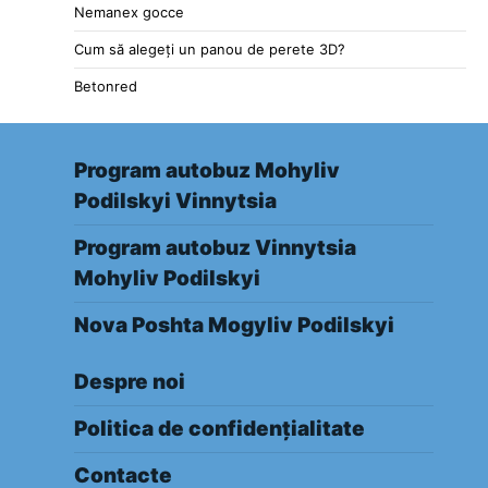
Nemanex gocce
Cum să alegeți un panou de perete 3D?
Betonred
Program autobuz Mohyliv
Podilskyi Vinnytsia
Program autobuz Vinnytsia
Mohyliv Podilskyi
Nova Poshta Mogyliv Podilskyi
Despre noi
Politica de confidențialitate
Contacte