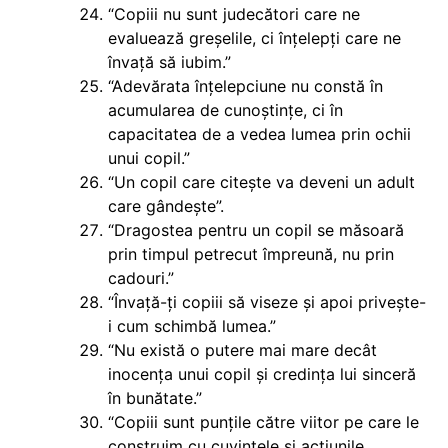
“Copiii nu sunt judecători care ne
evaluează greșelile, ci înțelepți care ne
învață să iubim.”
“Adevărata înțelepciune nu constă în
acumularea de cunoștințe, ci în
capacitatea de a vedea lumea prin ochii
unui copil.”
“Un copil care citește va deveni un adult
care gândește”.
“Dragostea pentru un copil se măsoară
prin timpul petrecut împreună, nu prin
cadouri.”
“Învață-ți copiii să viseze și apoi privește-
i cum schimbă lumea.”
“Nu există o putere mai mare decât
inocența unui copil și credința lui sinceră
în bunătate.”
“Copiii sunt punțile către viitor pe care le
construim cu cuvintele și acțiunile