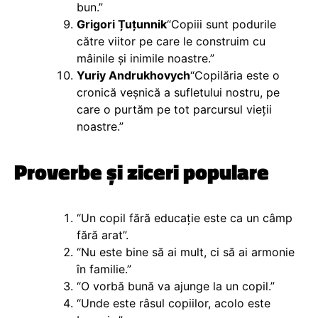
bun.”
Grigori Țuțunnik
“Copiii sunt podurile
către viitor pe care le construim cu
mâinile și inimile noastre.”
Yuriy Andrukhovych
“Copilăria este o
cronică veșnică a sufletului nostru, pe
care o purtăm pe tot parcursul vieții
noastre.”
Proverbe și ziceri populare
“Un copil fără educație este ca un câmp
fără arat”.
“Nu este bine să ai mult, ci să ai armonie
în familie.”
“O vorbă bună va ajunge la un copil.”
“Unde este râsul copiilor, acolo este