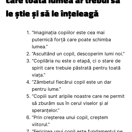
le știe și să le înțeleagă
“Imaginația copiilor este cea mai
puternică forță care poate schimba
lumea.”
“Ascultând un copil, descoperim lumi noi.”
“Copilăria nu este o etapă, ci o stare de
spirit care trebuie păstrată pentru toată
viața.”
“Zâmbetul fiecărui copil este un dar
pentru lume.”
“Copiii sunt aripile noastre care ne permit
să zburăm sus în cerul viselor și al
speranțelor.”
“Prin creșterea unui copil, creștem
viitorul.”
“Fericirea unui copil este fundamentul pe