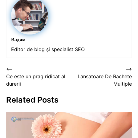
Вадим
Editor de blog și specialist SEO
Post
⟵
⟶
Ce este un prag ridicat al
Lansatoare De Rachete
navigation
durerii
Multiple
Related Posts