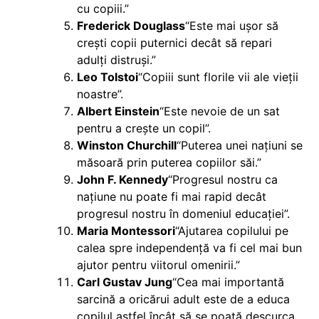
cu copiii.”
Frederick Douglass
“Este mai ușor să
crești copii puternici decât să repari
adulți distruși.”
Leo Tolstoi
“Copiii sunt florile vii ale vieții
noastre”.
Albert Einstein
“Este nevoie de un sat
pentru a crește un copil”.
Winston Churchill
“Puterea unei națiuni se
măsoară prin puterea copiilor săi.”
John F. Kennedy
“Progresul nostru ca
națiune nu poate fi mai rapid decât
progresul nostru în domeniul educației”.
Maria Montessori
“Ajutarea copilului pe
calea spre independență va fi cel mai bun
ajutor pentru viitorul omenirii.”
Carl Gustav Jung
“Cea mai importantă
sarcină a oricărui adult este de a educa
copilul astfel încât să se poată descurca