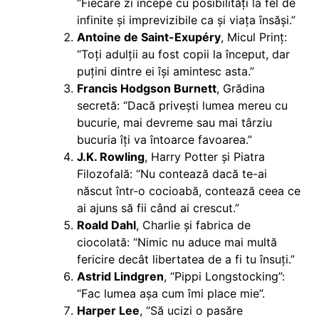
“Fiecare zi începe cu posibilități la fel de
infinite și imprevizibile ca și viața însăși.”
Antoine de Saint-Exupéry
, Micul Prinț:
“Toți adulții au fost copii la început, dar
puțini dintre ei își amintesc asta.”
Francis Hodgson Burnett
, Grădina
secretă: “Dacă privești lumea mereu cu
bucurie, mai devreme sau mai târziu
bucuria îți va întoarce favoarea.”
J.K. Rowling
, Harry Potter și Piatra
Filozofală: “Nu contează dacă te-ai
născut într-o cocioabă, contează ceea ce
ai ajuns să fii când ai crescut.”
Roald Dahl
, Charlie și fabrica de
ciocolată: “Nimic nu aduce mai multă
fericire decât libertatea de a fi tu însuți.”
Astrid Lindgren
, “Pippi Longstocking”:
“Fac lumea așa cum îmi place mie”.
Harper Lee
, “Să ucizi o pasăre