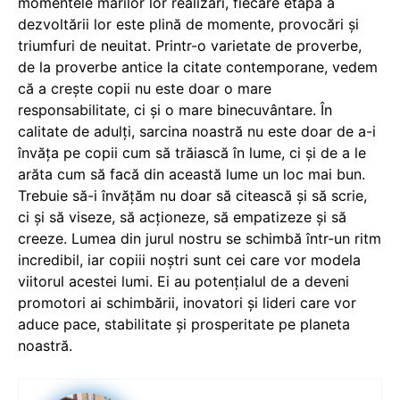
momentele marilor lor realizări, fiecare etapă a
dezvoltării lor este plină de momente, provocări și
triumfuri de neuitat. Printr-o varietate de proverbe,
de la proverbe antice la citate contemporane, vedem
că a crește copii nu este doar o mare
responsabilitate, ci și o mare binecuvântare. În
calitate de adulți, sarcina noastră nu este doar de a-i
învăța pe copii cum să trăiască în lume, ci și de a le
arăta cum să facă din această lume un loc mai bun.
Trebuie să-i învățăm nu doar să citească și să scrie,
ci și să viseze, să acționeze, să empatizeze și să
creeze. Lumea din jurul nostru se schimbă într-un ritm
incredibil, iar copiii noștri sunt cei care vor modela
viitorul acestei lumi. Ei au potențialul de a deveni
promotori ai schimbării, inovatori și lideri care vor
aduce pace, stabilitate și prosperitate pe planeta
noastră.