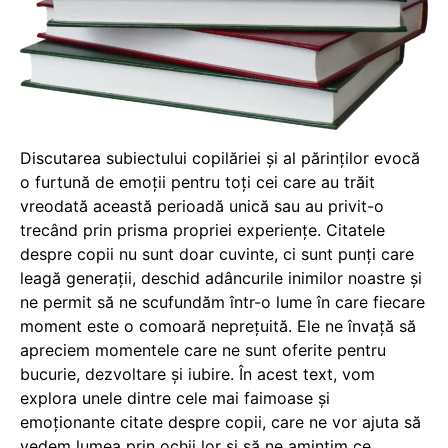
Discutarea subiectului copilăriei și al părinților evocă
o furtună de emoții pentru toți cei care au trăit
vreodată această perioadă unică sau au privit-o
trecând prin prisma propriei experiențe. Citatele
despre copii nu sunt doar cuvinte, ci sunt punți care
leagă generații, deschid adâncurile inimilor noastre și
ne permit să ne scufundăm într-o lume în care fiecare
moment este o comoară neprețuită. Ele ne învață să
apreciem momentele care ne sunt oferite pentru
bucurie, dezvoltare și iubire. În acest text, vom
explora unele dintre cele mai faimoase și
emoționante citate despre copii, care ne vor ajuta să
vedem lumea prin ochii lor și să ne amintim ce