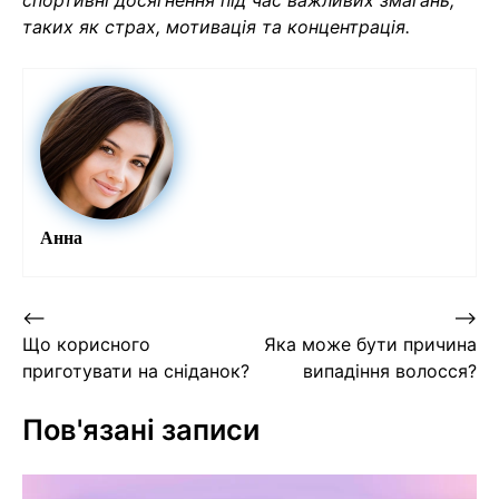
спортивні досягнення під час важливих змагань,
таких як страх, мотивація та концентрація.
Анна
Навігація
⟵
⟶
Що корисного
Яка може бути причина
записів
приготувати на сніданок?
випадіння волосся?
Пов'язані записи