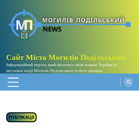
Перейти
до
вмісту
Сайт Міста Могилів Подільський
Інформаційний портал, який пропонує свіжі новини України та
актуальні події Могилів-Подільського та його околиць.
ПУБЛІКАЦІЇ