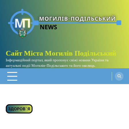
Перейти
до
вмісту
Сайт Міста Могилів Подільський
Інформаційний портал, який пропонує свіжі новини України та
актуальні події Могилів-Подільського та його околиць.
ЗДОРОВ`Я