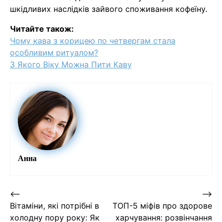
шкідливих наслідків зайвого споживання кофеїну.
Читайте також:
Чому кава з корицею по четвергам стала
особливим ритуалом?
З Якого Віку Можна Пити Каву
Анна
Навігація
⟵
⟶
Вітаміни, які потрібні в
ТОП-5 міфів про здорове
записів
холодну пору року: Як
харчування: розвінчання