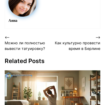
Анна
Post
⟵
⟶
Можно ли полностью
Как культурно провести
navigation
вывести татуировку?
время в Берлине
Related Posts