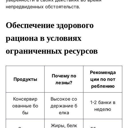
непредвиденных обстоятельств.
Обеспечение здорового
рациона в условиях
ограниченных ресурсов
Рекоменда
Почему по
Продукты
ции по пот
лезны?
реблению
Консервир
Высокое со
1-2 банки в
ованные бо
держание б
неделю
бы
елка
Жиры, белк