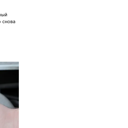
орый
о снова