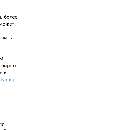
ь более
 может
авить
РМ
ыбирать
еля.
dyanoj-
ли