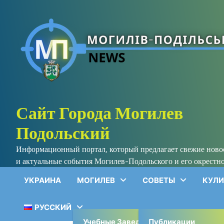
Skip
to
content
Сайт Города Могилев
Подольский
Информационный портал, который предлагает свежие нов
и актуальные события Могилев-Подольского и его окрестно
УКРАИНА
МОГИЛЕВ
СОВЕТЫ
КУЛИ
РУССКИЙ
Учебные Заведения
Публикации