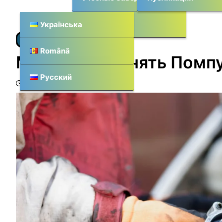
Места
Українська
ПУБЛИКАЦИИ
Română
Можно ли Менять Помпу
Русский
19.08.2024