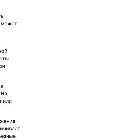
ть
д может
ной
боты
ри
ов
 На
а или
яжение
личивает
ьёзные