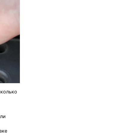
сколько
сли
вке