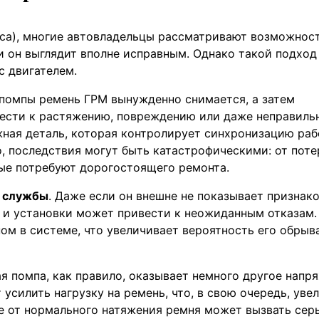
оса), многие автовладельцы рассматривают возможнос
и он выглядит вполне исправным. Однако такой подхо
с двигателем.
 помпы ремень ГРМ вынужденно снимается, а затем
вести к растяжению, повреждению или даже неправиль
жная деталь, которая контролирует синхронизацию ра
о, последствия могут быть катастрофическими: от поте
ые потребуют дорогостоящего ремонта.
к службы
. Даже если он внешне не показывает признак
я и установки может привести к неожиданным отказам.
ом в системе, что увеличивает вероятность его обрыв
я помпа, как правило, оказывает немного другое напр
усилить нагрузку на ремень, что, в свою очередь, уве
е от нормального натяжения ремня может вызвать сер