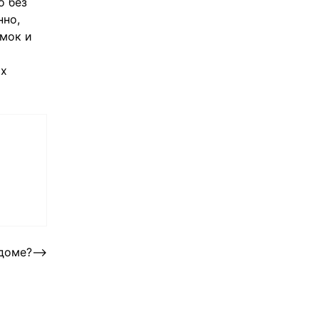
о без
нно,
омок и
ых
 доме?
⟶