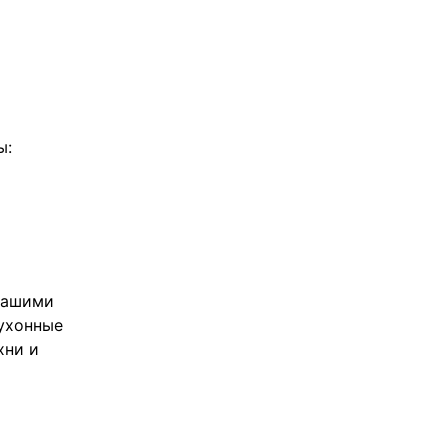
ы:
 вашими
ухонные
хни и