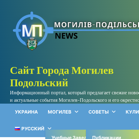
Skip
to
content
Сайт Города Могилев
Подольский
Информационный портал, который предлагает свежие нов
и актуальные события Могилев-Подольского и его окрестно
УКРАИНА
МОГИЛЕВ
СОВЕТЫ
КУЛИ
РУССКИЙ
Учебные Заведения
Публикации