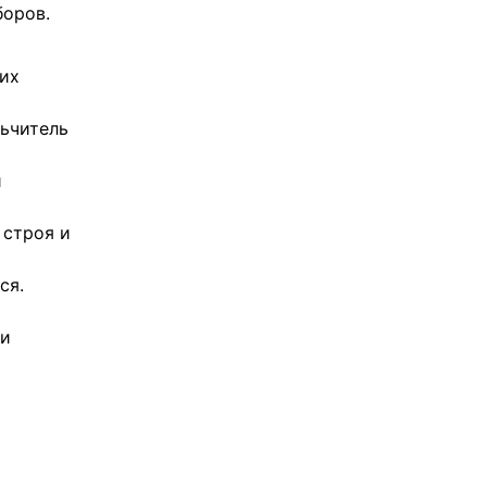
боров.
ших
льчитель
и
 строя и
ся.
 и