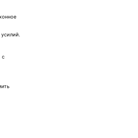
хонное
 усилий.
 с
мить