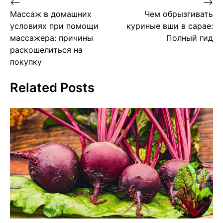
Post
⟵
⟶
Массаж в домашних
Чем обрызгивать
navigation
условиях при помощи
куриные вши в сарае:
массажера: причины
Полный гид
раскошелиться на
покупку
Related Posts