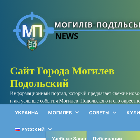
Skip
to
content
Сайт Города Могилев
Подольский
Информационный портал, который предлагает свежие нов
и актуальные события Могилев-Подольского и его окрестно
УКРАИНА
МОГИЛЕВ
СОВЕТЫ
КУЛИ
РУССКИЙ
Учебные Заведения
Публикации