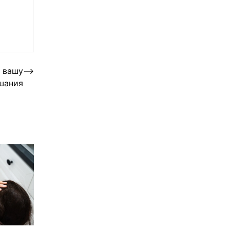
ь вашу
⟶
шания