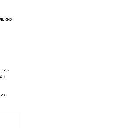
льких
 как
зон
гих