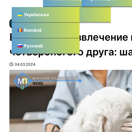
Места
Українська
СОВЕТЫ
Română
Безопасное извлечение 
Русский
четвероногого друга: ш
04.03.2024