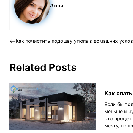
Анна
Post
⟵
Как почистить подошву утюга в домашних усло
navigation
Related Posts
Как спать
Если бы то
меньше и чу
сто процент
мечту, не п