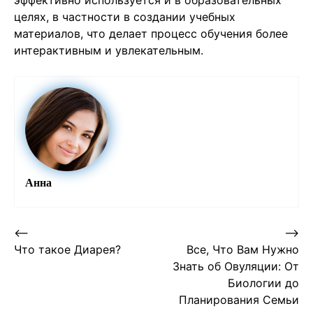
эффективно используется и в образовательных
целях, в частности в создании учебных
материалов, что делает процесс обучения более
интерактивным и увлекательным.
Анна
Post
⟵
⟶
Что такое Диарея?
Все, Что Вам Нужно
navigation
Знать об Овуляции: От
Биологии до
Планирования Семьи